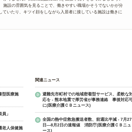
施設の雰囲気を見ることで、働きやすい職場かそうでないかが分
していたり、キツイ顔をしながら入居者に接している施設は働きに
関連ニュース
養型医療施
避難先市町村での地域密着型サービス、柔軟な
応を - 熊本地震で厚労省が事務連絡 事後対応
に(医療介護ＣＢニュース)
談員」
全国の熱中症救急搬送者数、前週比半減 - 7月27
日―8月2日の速報値 消防庁(医療介護ＣＢニュ
護老人保健施
ース)